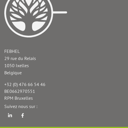
FEBHEL
29 rue du Relais
1050
Ixelles
Belgique
+32 (0) 476 66 54 46
Téléphone
BE0662970551
TVA
RPM Bruxelles
Fax
Suivez nous sur :
Linkedin
Facebook