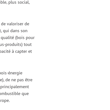
le, plus social,
 de valoriser de
t, qui dans son
qualité (bois pour
us-produits) tout
acité à capter et
bois-énergie
), de ne pas être
 principalement
combustible que
urope.