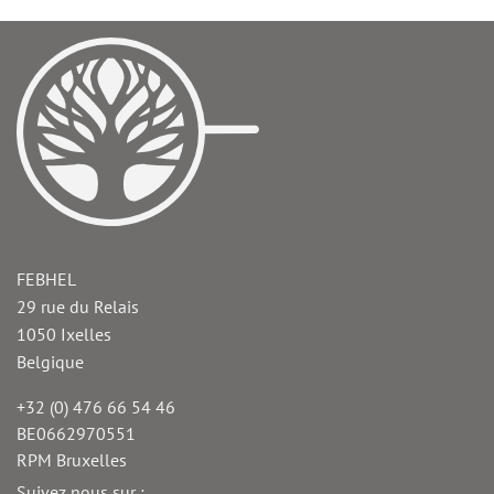
FEBHEL
29 rue du Relais
1050
Ixelles
Belgique
+32 (0) 476 66 54 46
Téléphone
BE0662970551
TVA
RPM Bruxelles
Fax
Suivez nous sur :